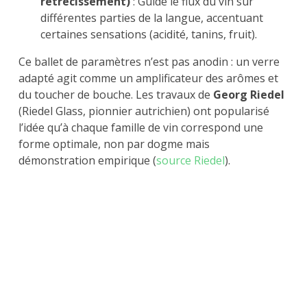
rétrécissement)
: Guide le flux du vin sur
différentes parties de la langue, accentuant
certaines sensations (acidité, tanins, fruit).
Ce ballet de paramètres n’est pas anodin : un verre
adapté agit comme un amplificateur des arômes et
du toucher de bouche. Les travaux de
Georg Riedel
(Riedel Glass, pionnier autrichien) ont popularisé
l’idée qu’à chaque famille de vin correspond une
forme optimale, non par dogme mais
démonstration empirique (
source Riedel
).
Concrètement, que produit la forme du
verre sur les vins rouges puissants ?
Pour comprendre l’impact, il faut observer comment un
vin rouge riche interagit avec différents types de verres.
Voici ce qui se joue lors d’une dégustation comparative :