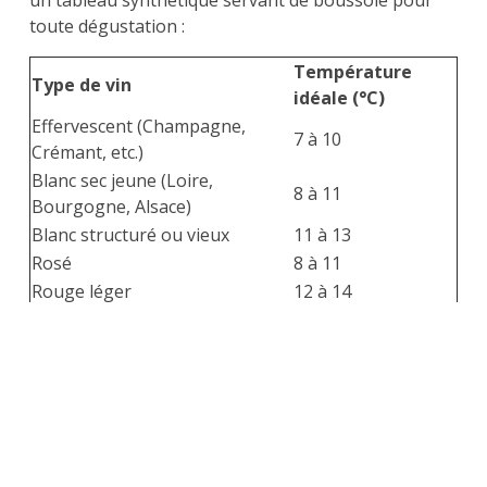
toute dégustation :
Température
Type de vin
idéale (°C)
Effervescent (Champagne,
7 à 10
Crémant, etc.)
Blanc sec jeune (Loire,
8 à 11
Bourgogne, Alsace)
Blanc structuré ou vieux
11 à 13
Rosé
8 à 11
Rouge léger
12 à 14
Rouge charpenté, tannique
16 à 18
Vin moelleux/liquoreux
8 à 10
Tour de France des températures :
l’influence des régions, des cépages,