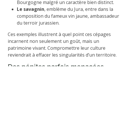
Bourgogne malgré un caractère bien distinct.
Le savagnin
, emblème du Jura, entre dans la
composition du fameux vin jaune, ambassadeur
du terroir jurassien.
Ces exemples illustrent à quel point ces cépages
incarnent non seulement un goût, mais un
patrimoine vivant. Compromettre leur culture
reviendrait à effacer les singularités d’un territoire.
Des pépites parfois menacées
Malgré leur richesse, beaucoup de cépages
autochtones ont failli disparaître. Les ravages du
phylloxéra au XIXe siècle ou encore la
standardisation de la viticulture moderne ont
marginalisé nombre de ces variétés. Aujourd’hui, on
observe toutefois un regain d’intérêt pour ces
trésors négligés. Des initiatives locales et
internationales, comme le projet VIVC (Vitis